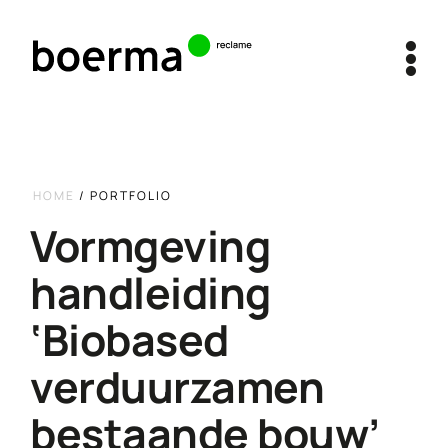
Ga
naar
inhoud
HOME
/
PORTFOLIO
Vormgeving
handleiding
‘Biobased
verduurzamen
bestaande bouw’